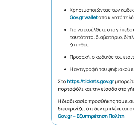
Χρησιμοποιώντας των κωδικό
Gov.gr wallet
από κινητό τηλέ
Για να εισέλθετε στο γήπεδο
ταυτότητα, διαβατήριο, δίπλ
ζητηθεί.
Προσοχή, ο κωδικός του εισι
Η αντιγραφή του ψηφιακού ει
Στο
https://tickets.gov.gr
μπορείτε
πορτοφόλι και την είσοδο στα γή
Η διαδικασία προσθήκης του εισιτ
διευκρινίζει ότι δεν εμπλέκεται 
Gov.gr – Εξυπηρέτηση Πολίτη
.