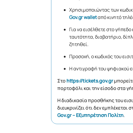
Χρησιμοποιώντας των κωδικό
Gov.gr wallet
από κινητό τηλέ
Για να εισέλθετε στο γήπεδο
ταυτότητα, διαβατήριο, δίπλ
ζητηθεί.
Προσοχή, ο κωδικός του εισι
Η αντιγραφή του ψηφιακού ει
Στο
https://tickets.gov.gr
μπορείτε
πορτοφόλι και την είσοδο στα γή
Η διαδικασία προσθήκης του εισιτ
διευκρινίζει ότι δεν εμπλέκεται 
Gov.gr – Εξυπηρέτηση Πολίτη
.